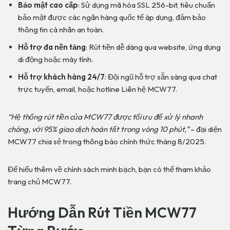
Bảo mật cao cấp
: Sử dụng mã hóa SSL 256-bit, tiêu chuẩn
bảo mật được các ngân hàng quốc tế áp dụng, đảm bảo
thông tin cá nhân an toàn.
Hỗ trợ đa nền tảng
: Rút tiền dễ dàng qua website, ứng dụng
di động hoặc máy tính.
Hỗ trợ khách hàng 24/7
: Đội ngũ hỗ trợ sẵn sàng qua chat
trực tuyến, email, hoặc hotline Liên hệ MCW77.
“Hệ thống rút tiền của MCW77 được tối ưu để xử lý nhanh
chóng, với 95% giao dịch hoàn tất trong vòng 10 phút,”
– đại diện
MCW77 chia sẻ trong thông báo chính thức tháng 8/2025.
Để hiểu thêm về chính sách minh bạch, bạn có thể tham khảo
trang chủ MCW77.
Hướng Dẫn Rút Tiền MCW77