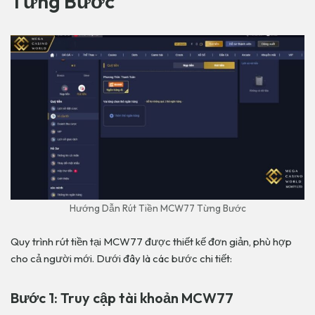
Từng Bước
Hướng Dẫn Rút Tiền MCW77 Từng Bước
Quy trình rút tiền tại MCW77 được thiết kế đơn giản, phù hợp
cho cả người mới. Dưới đây là các bước chi tiết:
Bước 1: Truy cập tài khoản MCW77