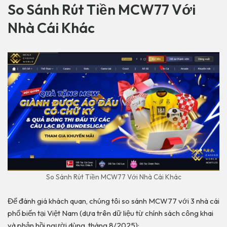
So Sánh Rút Tiền MCW77 Với
Nhà Cái Khác
So Sánh Rút Tiền MCW77 Với Nhà Cái Khác
Để đánh giá khách quan, chúng tôi so sánh MCW77 với 3 nhà cái
phổ biến tại Việt Nam (dựa trên dữ liệu từ chính sách công khai
và phản hồi người dùng, tháng 8/2025):