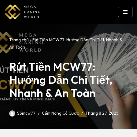
Chuyển
tới
nội
dung
Trang chủ
»
Rút Tiền MCW77: Hướng Dẫn Chi Tiết, Nhanh &
An Toàn
Rút Tiền MCW77:
Hướng Dẫn Chi Tiết,
Nhanh & An Toàn
S3mcw77
Cẩm Nang Cá Cược
Tháng 8 27, 2025