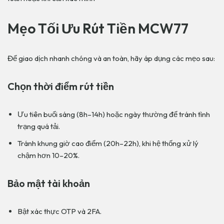
Mẹo Tối Ưu Rút Tiền MCW77
Để giao dịch nhanh chóng và an toàn, hãy áp dụng các mẹo sau:
Chọn thời điểm rút tiền
Ưu tiên buổi sáng (8h–14h) hoặc ngày thường để tránh tình
trạng quá tải.
Tránh khung giờ cao điểm (20h–22h), khi hệ thống xử lý
chậm hơn 10–20%.
Bảo mật tài khoản
Bật xác thực OTP và 2FA.