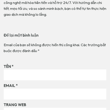
công nghệ mã hóa tiên tiến và hỗ trợ 24/7. Với hướng dẫn chi
tiết, mẹo tối ưu, và so sánh minh bạch, bạn có thể tự tin thực hiện
giao dịch mà không lo lắng.
Để lại một bình luận
Email của bạn sẽ không được hiển thị công khai.
Các trường bắt
buộc được đánh dấu
*
TÊN
*
EMAIL
*
TRANG WEB