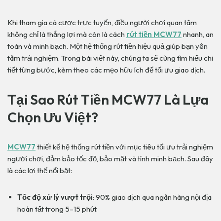
Khi tham gia cá cược trực tuyến, điều người chơi quan tâm
không chỉ là thắng lợi mà còn là cách
rút tiền MCW77
nhanh, an
toàn và minh bạch. Một hệ thống rút tiền hiệu quả giúp bạn yên
tâm trải nghiệm. Trong bài viết này, chúng ta sẽ cùng tìm hiểu chi
tiết từng bước, kèm theo các mẹo hữu ích để tối ưu giao dịch.
Tại Sao Rút Tiền MCW77 Là Lựa
Chọn Ưu Việt?
MCW77
thiết kế hệ thống rút tiền với mục tiêu tối ưu trải nghiệm
người chơi, đảm bảo tốc độ, bảo mật và tính minh bạch. Sau đây
là các lợi thế nổi bật:
Tốc độ xử lý vượt trội
: 90% giao dịch qua ngân hàng nội địa
hoàn tất trong 5–15 phút.