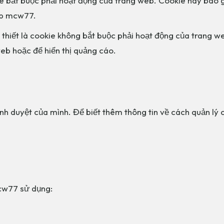
kie bắt buộc phải hoạt động của trang web. Cookie này bao
eb mcw77.
 thiết là cookie không bắt buộc phải hoạt động của trang
eb hoặc để hiển thị quảng cáo.
rình duyệt của mình. Để biết thêm thông tin về cách quản lý
mcw77 sử dụng: