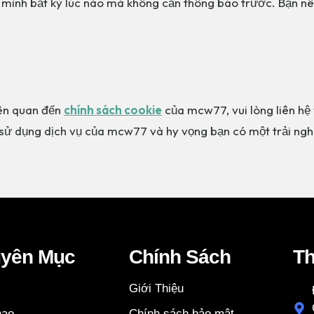
 mình bất kỳ lúc nào mà không cần thông báo trước. Bạn nê
iên quan đến
chính sách cookie
của mcw77, vui lòng liên hệ 
ử dụng dịch vụ của mcw77 và hy vọng bạn có một trải nghiệ
yên Mục
Chính Sách
Th
Giới Thiệu
hao
Chính sách bảo mật