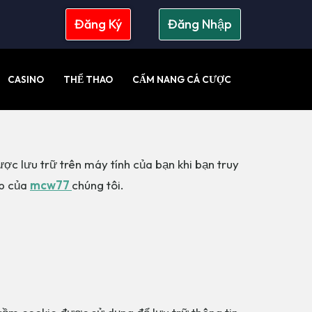
Đăng Ký
Đăng Nhập
CASINO
THỂ THAO
CẨM NANG CÁ CƯỢC
Casino
Thể thao
Cẩm Nang Cá Cược
ợc lưu trữ trên máy tính của bạn khi bạn truy
eb của
mcw77
chúng tôi.