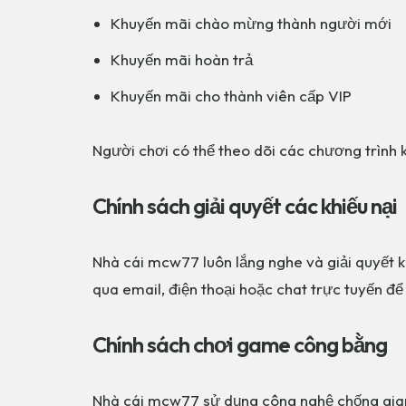
Khuyến mãi chào mừng thành người mới
Khuyến mãi hoàn trả
Khuyến mãi cho thành viên cấp VIP
Người chơi có thể theo dõi các chương trình
Chính sách giải quyết các khiếu nại
Nhà cái mcw77 luôn lắng nghe và giải quyết k
qua email, điện thoại hoặc chat trực tuyến để
Chính sách chơi game công bằng
Nhà cái mcw77 sử dụng công nghệ chống gian l