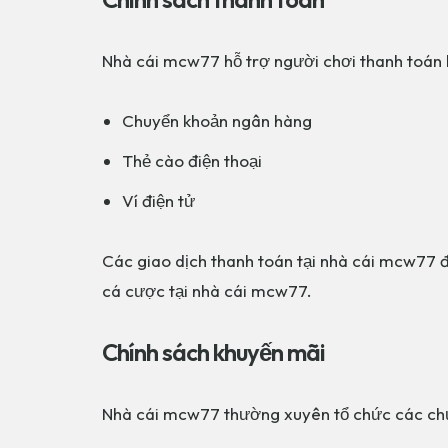
Nhà cái mcw77 hỗ trợ người chơi thanh toán 
Chuyển khoản ngân hàng
Thẻ cào điện thoại
Ví điện tử
Các giao dịch thanh toán tại nhà cái mcw77 đ
cá cược tại nhà cái mcw77.
Chính sách khuyến mãi
Nhà cái mcw77 thường xuyên tổ chức các chư