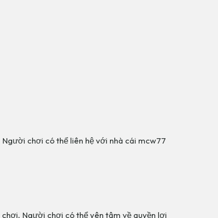
 Người chơi có thể liên hệ với nhà cái mcw77
 chơi. Người chơi có thể yên tâm về quyền lợi