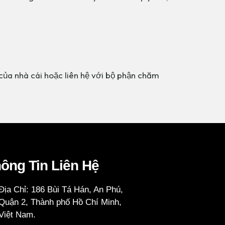
 của nhà cái hoặc liên hệ với bộ phận chăm
ông Tin Liên Hệ
Địa Chỉ: 186 Bùi Tá Hán, An Phú,
Quận 2, Thành phố Hồ Chí Minh,
Việt Nam.