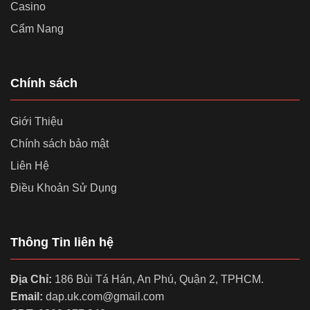
Casino
Cẩm Nang
Chính sách
Giới Thiệu
Chính sách bảo mật
Liên Hệ
Điều Khoản Sử Dụng
Thông Tin liên hệ
Địa Chỉ:
186 Bùi Tá Hán, An Phú, Quận 2, TPHCM.
Email:
dap.uk.com@gmail.com