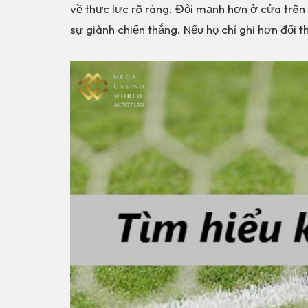
về thực lực rõ ràng. Đội mạnh hơn ở cửa trên 
sự giành chiến thắng. Nếu họ chỉ ghi hơn đối t