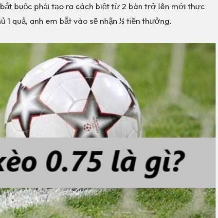
bắt buộc phải tạo ra cách biệt từ 2 bàn trở lên mới thực
hủ 1 quả, anh em bắt vào sẽ nhận ½ tiền thưởng.