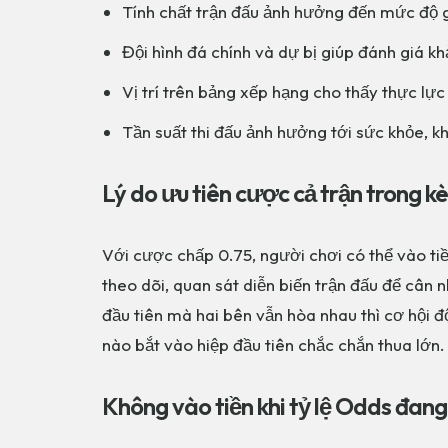
Tính chất trận đấu ảnh hưởng đến mức độ gi
Đội hình đá chính và dự bị giúp đánh giá k
Vị trí trên bảng xếp hạng cho thấy thực lự
Tần suất thi đấu ảnh hưởng tới sức khỏe, k
Lý do ưu tiên cược cả trận trong kè
Với cược chấp 0.75, người chơi có thể vào tiề
theo dõi, quan sát diễn biến trận đấu để cân 
đầu tiên mà hai bên vẫn hòa nhau thì cơ hội độ
nào bắt vào hiệp đầu tiên chắc chắn thua lớn.
Không vào tiền khi tỷ lệ Odds đang