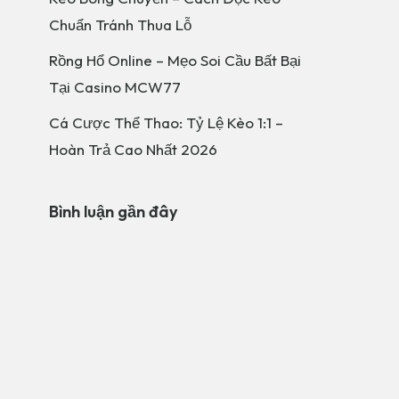
Chuẩn Tránh Thua Lỗ
Rồng Hổ Online – Mẹo Soi Cầu Bất Bại
Tại Casino MCW77
Cá Cược Thể Thao: Tỷ Lệ Kèo 1:1 –
Hoàn Trả Cao Nhất 2026
Bình luận gần đây