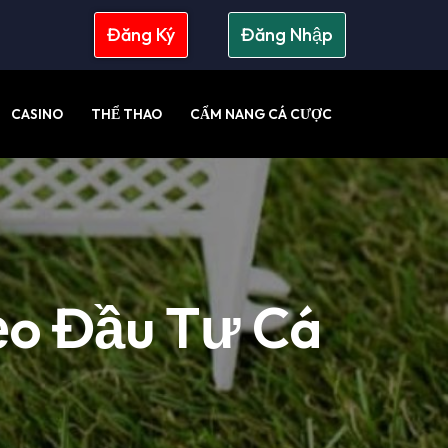
Đăng Ký
Đăng Nhập
CASINO
THỂ THAO
CẨM NANG CÁ CƯỢC
Casino
Thể thao
Cẩm Nang Cá Cược
ẹo Đầu Tư Cá