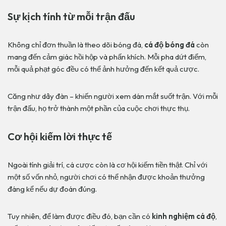
Sự kịch tính từ mỗi trận đấu
Không chỉ đơn thuần là theo dõi bóng đá,
cá độ bóng đá
còn
mang đến cảm giác hồi hộp và phấn khích. Mỗi pha dứt điểm,
mỗi quả phạt góc đều có thể ảnh hưởng đến kết quả cược.
Căng như dây đàn – khiến người xem dán mắt suốt trận. Với mỗi
trận đấu, họ trở thành một phần của cuộc chơi thực thụ.
Cơ hội kiếm lời thực tế
Ngoài tính giải trí, cá cược còn là cơ hội kiếm tiền thật. Chỉ với
một số vốn nhỏ, người chơi có thể nhận được khoản thưởng
đáng kể nếu dự đoán đúng.
Tuy nhiên, để làm được điều đó, bạn cần có
kinh nghiệm cá độ
,