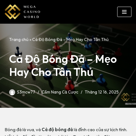
Chuyển
tới
nội
dung
Trang chủ
»
Cá Độ Bóng Đá – Mẹo Hay Cho Tân Thủ
Cá Độ Bóng Đá – Mẹo
Hay Cho Tân Thủ
S3mcw77
Cẩm Nang Cá Cược
Tháng 12 16, 2025
Bóng đá là vua, và
Cá độ bóng đá
là đỉnh cao của sự kịch tính.