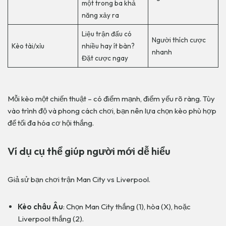
một trong ba khả
năng xảy ra
Liệu trận đấu có
Người thích cược
Kèo tài/xỉu
nhiều hay ít bàn?
nhanh
Đặt cược ngay
Mỗi kèo một chiến thuật – có điểm mạnh, điểm yếu rõ ràng. Tùy
vào trình độ và phong cách chơi, bạn nên lựa chọn kèo phù hợp
để tối đa hóa cơ hội thắng.
Ví dụ cụ thể giúp người mới dễ hiểu
Giả sử bạn chơi trận Man City vs Liverpool.
Kèo châu Âu
: Chọn Man City thắng (1), hòa (X), hoặc
Liverpool thắng (2).