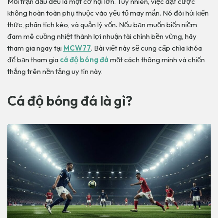
Mỗi trận đấu đều là một cơ hội lớn. Tuy nhiên, việc đặt cược
không hoàn toàn phụ thuộc vào yếu tố may mắn. Nó đòi hỏi kiến
thức, phân tích kèo, và quản lý vốn. Nếu bạn muốn biến niềm
đam mê cuồng nhiệt thành lợi nhuận tài chính bền vững, hãy
tham gia ngay tại
MCW77
. Bài viết này sẽ cung cấp chìa khóa
để bạn tham gia
cá độ bóng đá
một cách thông minh và chiến
thắng trên nền tảng uy tín này.
Cá độ bóng đá là gì?