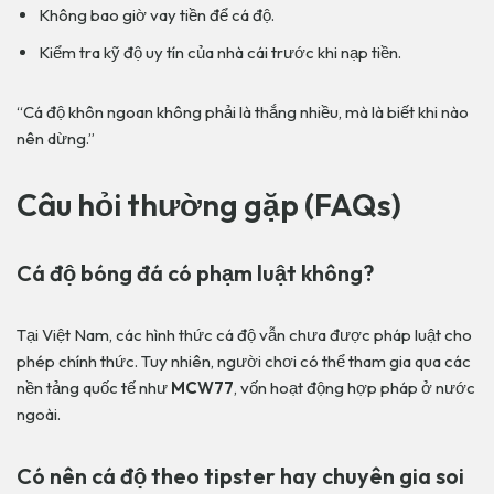
Không bao giờ vay tiền để cá độ.
Kiểm tra kỹ độ uy tín của nhà cái trước khi nạp tiền.
“Cá độ khôn ngoan không phải là thắng nhiều, mà là biết khi nào
nên dừng.”
Câu hỏi thường gặp (FAQs)
Cá độ bóng đá có phạm luật không?
Tại Việt Nam, các hình thức cá độ vẫn chưa được pháp luật cho
phép chính thức. Tuy nhiên, người chơi có thể tham gia qua các
nền tảng quốc tế như
MCW77
, vốn hoạt động hợp pháp ở nước
ngoài.
Có nên cá độ theo tipster hay chuyên gia soi