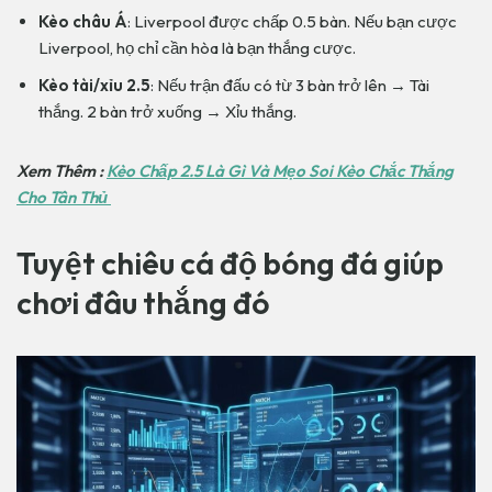
Kèo châu Á
: Liverpool được chấp 0.5 bàn. Nếu bạn cược
Liverpool, họ chỉ cần hòa là bạn thắng cược.
Kèo tài/xỉu 2.5
: Nếu trận đấu có từ 3 bàn trở lên → Tài
thắng. 2 bàn trở xuống → Xỉu thắng.
Xem Thêm :
Kèo Chấp 2.5 Là Gì Và Mẹo Soi Kèo Chắc Thắng
Cho Tân Thủ
Tuyệt chiêu cá độ bóng đá giúp
chơi đâu thắng đó