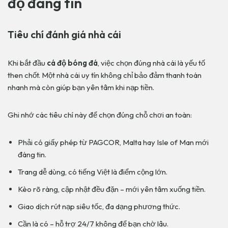
độ đáng tin
Tiêu chí đánh giá nhà cái
Khi bắt đầu
cá độ bóng đá
, việc chọn đúng nhà cái là yếu tố
then chốt. Một nhà cái uy tín không chỉ bảo đảm thanh toán
nhanh mà còn giúp bạn yên tâm khi nạp tiền.
Ghi nhớ các tiêu chí này để chọn đúng chỗ chơi an toàn:
Phải có giấy phép từ PAGCOR, Malta hay Isle of Man mới
đáng tin.
Trang dễ dùng, có tiếng Việt là điểm cộng lớn.
Kèo rõ ràng, cập nhật đều đặn – mới yên tâm xuống tiền.
Giao dịch rút nạp siêu tốc, đa dạng phương thức.
Cần là có – hỗ trợ 24/7 không để bạn chờ lâu.